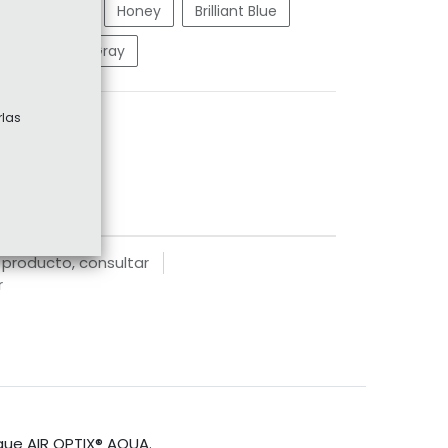
Pure Hazel
Honey
Brilliant Blue
n
Sterling Gray
rlas
 producto, consultar
r
 que AIR OPTIX® AQUA
.