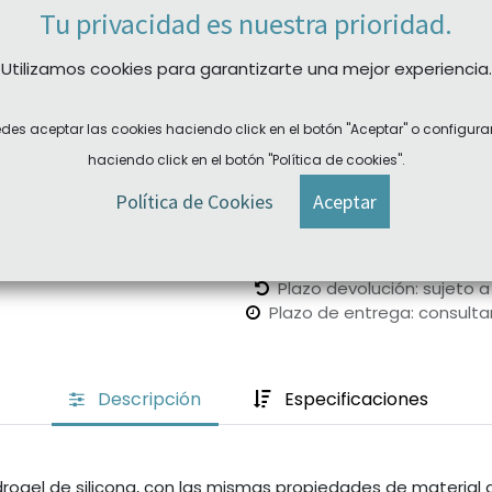
Blue
Green
Gray
Tu privacidad es nuestra prioridad.
Brown
Gemstone Gree
Utilizamos cookies para garantizarte una mejor experiencia.
des aceptar las cookies haciendo click en el botón "Aceptar" o configura
Comprar ahora
haciendo click en el botón "Política de cookies".
REF:
Política de Cookies
Aceptar
ALAOC286-0000AZ
Categoría:
Alcon
Plazo devolución: sujeto a
Plazo de entrega:
consulta
Descripción
Especificaciones
drogel de silicona, con las mismas propiedades de material