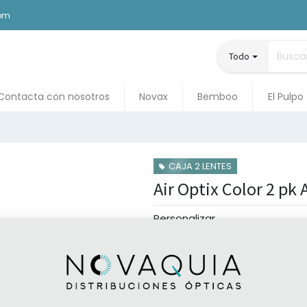
com
Todo
Contacta con nosotros
Novax
Bemboo
El Pulpo
CAJA 2 LENTES
Air Optix Color 2 pk 
Personalizar
Esfera Fabricación
Color Fabricación