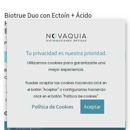
Biotrue Duo con Ectoín + Ácido
Hialurónico 20x0.5 ml (Vidisan Alergia)
Bausch+Lomb
Personalizar
Tu privacidad es nuestra prioridad.
Combinación no disponible actualmente
Utilizamos cookies para garantizarte una
mejor experiencia.
REF:
BL.108
Categories:
Allergan
,
Bausch&Lomb
Puedes aceptar las cookies haciendo click en
el botón "Aceptar" o configurarlas haciendo
click en el botón "Política de cookies".
Plazo devolución: sujeto a producto, consultar
Política de Cookies
Aceptar
Plazo de entrega:
consultar
Descripción