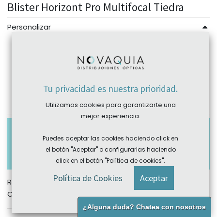
Blister Horizont Pro Multifocal Tiedra
Personalizar
Esfera Fabricación
Adición
Tu privacidad es nuestra prioridad.
Utilizamos cookies para garantizarte una
mejor experiencia.
Los pedidos con importe inferior a 1€ tendrán un
sobrecoste en el porte de 2.70€ (para península) y
Puedes aceptar las cookies haciendo click en
de 3.30€ (para Portugal) para cubrir gastos de
el botón "Aceptar" o configurarlas haciendo
gestión y manipulación.
click en el botón "Política de cookies".
Política de Cookies
Aceptar
REF:
N/A
Categoría:
Tiedra
¿Alguna duda? Chatea con nosotros