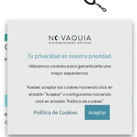
PROMOCIÓN
Cadena gafas pañuelo eslabón acetato
Tu privacidad es nuestra prioridad.
Personalizar
Utilizamos cookies para garantizarte una
Color
mejor experiencia.
C1
C2
C3
C4
C5
Puedes aceptar las cookies haciendo click en
el botón "Aceptar" o configurarlas haciendo
Combinación no disponible actualmente
click en el botón "Política de cookies".
Política de Cookies
Aceptar
REF:
CORD051-1C1
Categoría:
Cadenas y cordones