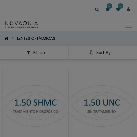
Mostrar
0
0
Categorías
Mostrar
Opciones
LENTES OFTÁLMICAS
Filters
Sort By