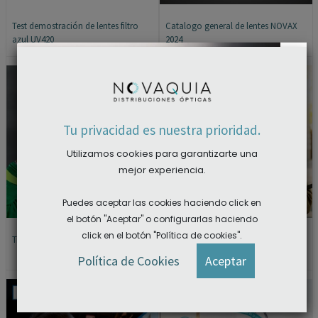
Test demostración de lentes filtro
Catalogo general de lentes NOVAX
azul UV420
2024
×
Tu privacidad es nuestra prioridad.
Utilizamos cookies para garantizarte una
mejor experiencia.
Puedes aceptar las cookies haciendo click en
el botón "Aceptar" o configurarlas haciendo
click en el botón "Política de cookies".
Tríptico informativo Myopi-X NOVAX
Librillo informativo WIZARD EON
NOVAX
ACCEDER A LAS DESCARGAS
Política de Cookies
Aceptar